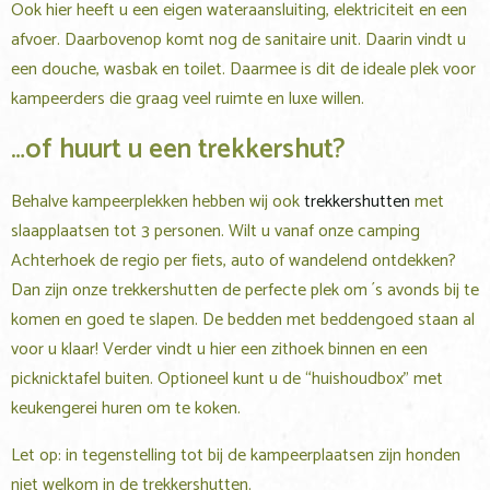
Ook hier heeft u een eigen wateraansluiting, elektriciteit en een
afvoer. Daarbovenop komt nog de sanitaire unit. Daarin vindt u
een douche, wasbak en toilet. Daarmee is dit de ideale plek voor
kampeerders die graag veel ruimte en luxe willen.
…of huurt u een trekkershut?
Behalve kampeerplekken hebben wij ook
trekkershutten
met
slaapplaatsen tot 3 personen. Wilt u vanaf onze camping
Achterhoek de regio per fiets, auto of wandelend ontdekken?
Dan zijn onze trekkershutten de perfecte plek om ´s avonds bij te
komen en goed te slapen. De bedden met beddengoed staan al
voor u klaar! Verder vindt u hier een zithoek binnen en een
picknicktafel buiten. Optioneel kunt u de “huishoudbox” met
keukengerei huren om te koken.
Let op: in tegenstelling tot bij de kampeerplaatsen zijn honden
niet welkom in de trekkershutten.