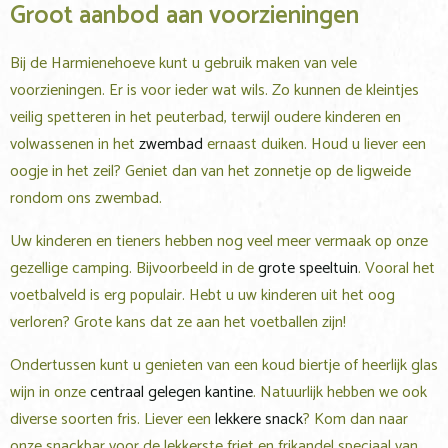
Groot aanbod aan voorzieningen
Bij de Harmienehoeve kunt u gebruik maken van vele
voorzieningen. Er is voor ieder wat wils. Zo kunnen de kleintjes
veilig spetteren in het peuterbad, terwijl oudere kinderen en
volwassenen in het
zwembad
ernaast duiken. Houd u liever een
oogje in het zeil? Geniet dan van het zonnetje op de ligweide
rondom ons zwembad.
Uw kinderen en tieners hebben nog veel meer vermaak op onze
gezellige camping. Bijvoorbeeld in de
grote speeltuin
. Vooral het
voetbalveld is erg populair. Hebt u uw kinderen uit het oog
verloren? Grote kans dat ze aan het voetballen zijn!
Ondertussen kunt u genieten van een koud biertje of heerlijk glas
wijn in onze
centraal gelegen kantine
. Natuurlijk hebben we ook
diverse soorten fris. Liever een
lekkere snack
? Kom dan naar
onze snackbar voor de lekkerste friet en frikandel speciaal van