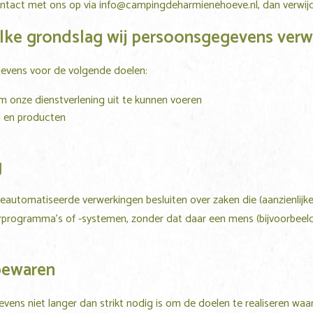
ontact met ons op via
info@campingdeharmienehoeve.nl
, dan verwij
elke grondslag wij persoonsgegevens ver
evens voor de volgende doelen:
om onze dienstverlening uit te kunnen voeren
n en producten
g
eautomatiseerde verwerkingen besluiten over zaken die (aanzienlij
programma’s of -systemen, zonder dat daar een mens (bijvoorbee
bewaren
ens niet langer dan strikt nodig is om de doelen te realiseren w