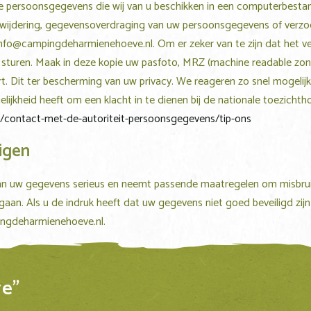
de persoonsgegevens die wij van u beschikken in een computerbesta
 verwijdering, gegevensoverdraging van uw persoonsgegevens of verz
info@campingdeharmienehoeve.nl
. Om er zeker van te zijn dat het 
e sturen. Maak in deze kopie uw pasfoto, MRZ (machine readable z
Dit ter bescherming van uw privacy. We reageren zo snel mogelijk,
elijkheid heeft om een klacht in te dienen bij de nationale toezicht
nl/contact-met-de-autoriteit-persoonsgegevens/tip-ons
igen
 uw gegevens serieus en neemt passende maatregelen om misbrui
an. Als u de indruk heeft dat uw gegevens niet goed beveiligd zijn 
ngdeharmienehoeve.nl
.
e"